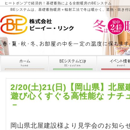
ヒートポンプで経済的！基礎蓄熱による全館暖房のBEシステム
BEシステムは、基礎蓄熱暖房＋輻射工法で冬は暖かく、遮熱・吹き付
2/20(土)21(日)【岡山県】
遊び心くすぐる高性能な ナチ
－
岡山県北屋建設様より見学会のお知ら