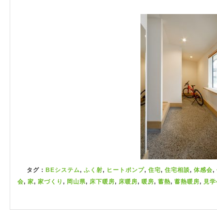
タグ：
BEシステム
,
ふく射
,
ヒートポンプ
,
住宅
,
住宅相談
,
体感会
,
会
,
家
,
家づくり
,
岡山県
,
床下暖房
,
床暖房
,
暖房
,
蓄熱
,
蓄熱暖房
,
見学