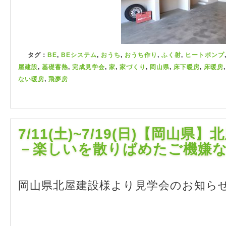
タグ：
BE
,
BEシステム
,
おうち
,
おうち作り
,
ふく射
,
ヒートポンプ
屋建設
,
基礎蓄熱
,
完成見学会
,
家
,
家づくり
,
岡山県
,
床下暖房
,
床暖房
ない暖房
,
飛夢房
7/11(土)~7/19(日)【岡山
－楽しいを散りばめたご機嫌
岡山県北屋建設様より見学会のお知ら