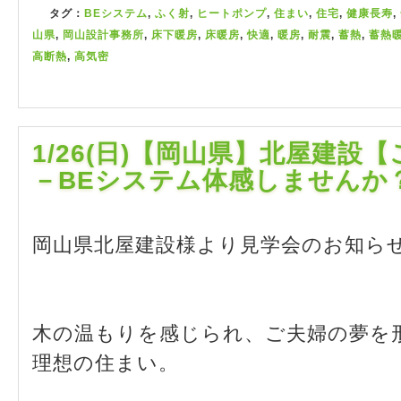
タグ：
BEシステム
,
ふく射
,
ヒートポンプ
,
住まい
,
住宅
,
健康長寿
,
山県
,
岡山設計事務所
,
床下暖房
,
床暖房
,
快適
,
暖房
,
耐震
,
蓄熱
,
蓄熱
高断熱
,
高気密
1/26(日)【岡山県】北屋建設
－BEシステム体感しませんか
岡山県北屋建設様より見学会のお知ら
木の温もりを感じられ、ご夫婦の夢を
理想の住まい。