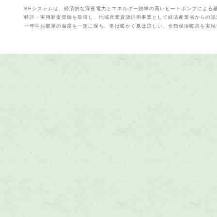
BEシステムは、経済的な深夜電力とエネルギー効率の高いヒートポンプによる
特許・実用新案登録を取得し、地域産業資源活用事業として経済産業省からの認
一年中お部屋の温度を一定に保ち、冬は暖かく夏は涼しい、全館保冷暖房を実現