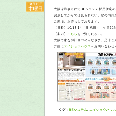
10月10日
木曜日
大阪府和泉市にてBEシステム採用住宅
完成してからでは見られない、壁の内側
ご来場、お待ちしております。
【日時】10/13.14（日.祝日） 午前1
【案内】
こちら
をご覧ください。
大阪で家を御計画中のみなさま、是非ご
詳細は
エイショウハウス
へお問い合わせ
タグ：
BEシステム
,
エイショウハウ