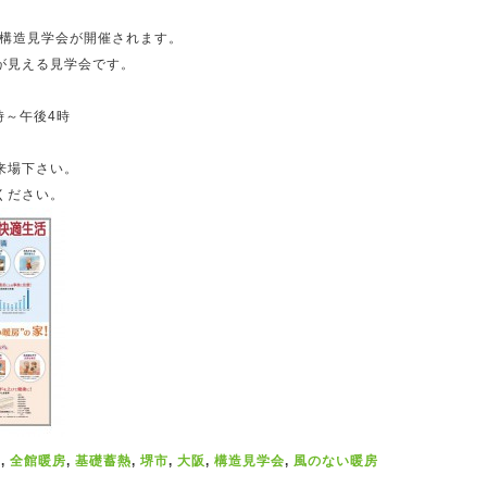
の構造見学会が開催されます。
が見える見学会です。
1時～午後4時
来場下さい。
ください。
ス
,
全館暖房
,
基礎蓄熱
,
堺市
,
大阪
,
構造見学会
,
風のない暖房