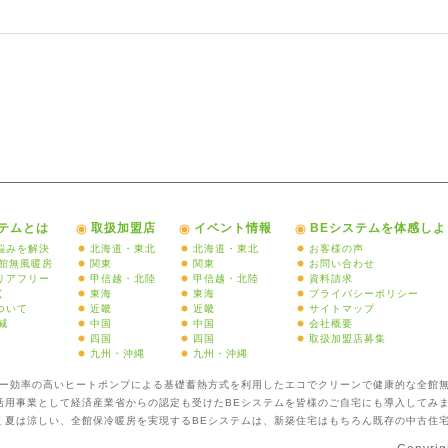
ステムとは
取扱加盟店
イベント情報
BEシステムを体感しよ
悩みを解決
北海道・東北
北海道・東北
お客様の声
全館無風暖房
関東
関東
お問い合わせ
リアフリー
甲信越・北陸
甲信越・北陸
資料請求
く
東海
東海
プライバシーポリシー
ついて
近畿
近畿
サイトマップ
減
中国
中国
会社概要
四国
四国
取扱加盟店募集
九州・沖縄
九州・沖縄
ギー効率の高いヒートポンプによる基礎蓄熱方式を利用したエコでクリーンで健康的な全館
活用事業として経済産業省からの認定も受けたBEシステムを皆様のご自宅にも導入してみ
く夏は涼しい、全館保冷暖房を実現するBEシステムは、新築住宅はもちろん既存の中古住