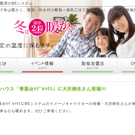
暖房のBEシステム
法で冬は暖かく、遮熱・吹き付け断熱＋換気工法で夏は涼しい、24時間全館無
ハウス「青葉台ﾓﾃﾞﾙﾊｳｽ」に大沢樹生さん登場!!!
台ﾓﾃﾞﾙﾊｳｽにBEシステムのイメージキャラクターの俳優・大沢樹生さんが
で体も心も暖めます。ぜひご来場ください。