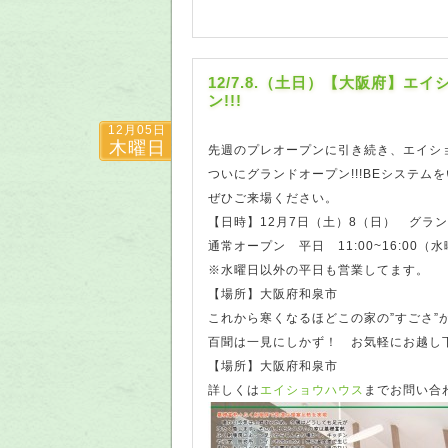
12/7.8.（土日）【大阪府】
ン!!!
12月05日
木曜日
先週のプレオープンに引き続き、エイシ
ついにグランドオープン!!!BEシステム
ぜひご来場ください。
【日時】12月7日（土）8（日） グラ
通常オープン 平日 11:00~16:00（水
※水曜日以外の平日も営業してます。
【場所】大阪府和泉市
これから寒くなるほどこの家の”すごさ”
百聞は一見にしかず！ お気軽にお越し
【場所】大阪府和泉市
詳しくは
エイショウハウス
までお問い合