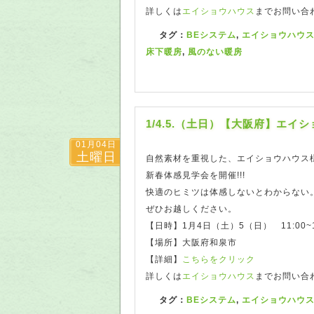
詳しくは
エイショウハウス
までお問い合
タグ：
BEシステム
,
エイショウハウ
床下暖房
,
風のない暖房
1/4.5.（土日）【大阪府】エイ
01月04日
土曜日
自然素材を重視した、エイショウハウス
新春体感見学会を開催!!!
快適のヒミツは体感しないとわからない
ぜひお越しください。
【日時】1月4日（土）5（日） 11:00~1
【場所】大阪府和泉市
【詳細】
こちらをクリック
詳しくは
エイショウハウス
までお問い合
タグ：
BEシステム
,
エイショウハウ