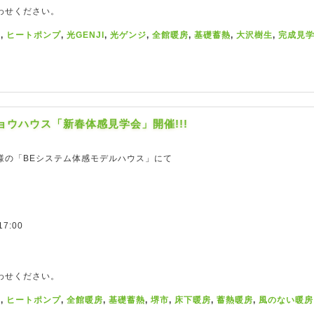
わせください。
ス
,
ヒートポンプ
,
光GENJI
,
光ゲンジ
,
全館暖房
,
基礎蓄熱
,
大沢樹生
,
完成見
ショウハウス「新春体感見学会」開催!!!
様の「BEシステム体感モデルハウス」にて
。
7:00
わせください。
ス
,
ヒートポンプ
,
全館暖房
,
基礎蓄熱
,
堺市
,
床下暖房
,
蓄熱暖房
,
風のない暖房