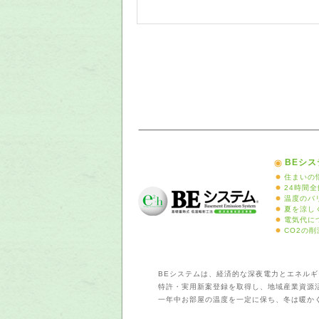
BEシ
住まいの
24時間
温度のバ
夏を涼し
電気代に
CO2の削
BEシステムは、経済的な深夜電力とエネル
特許・実用新案登録を取得し、地域産業資源
一年中お部屋の温度を一定に保ち、冬は暖か